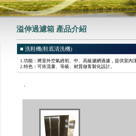
溢伸過濾箱 產品介紹
■ 洗鞋機(鞋底清洗機)
1.功能：將室外空氣經初、中、高級濾網過濾，提供室內
2.特色：可依流量、等級、材質做客製化設計。