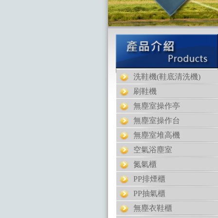
洗鞋機(鞋底清洗機)
刷鞋機
無塵室操作亭
無塵室操作台
無塵室堆高機
空氣浴塵室
氮氣櫃
PP排煙櫃
PP抽氣櫃
無塵衣鞋櫃